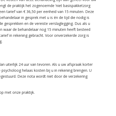
engt de praktijk het zogenoemde ‘niet basispakketzorg
n een tarief van € 36,50 per eenheid van 15 minuten. Deze
behandelaar in gesprek met u is én de tijd die nodig is
de gesprekken en de vereiste verslaglegging. Dus als u
en waar de behandelaar nog 15 minuten heeft besteed
tarief in rekening gebracht. Voor onverzekerde zorg is
ig.
n uiterlijk 24 uur van tevoren. Als u uw afspraak korter
 psycholoog helaas kosten bij u in rekening brengen. U
oegestuurd. Deze nota wordt niet door de verzekering
p met onze praktijk.