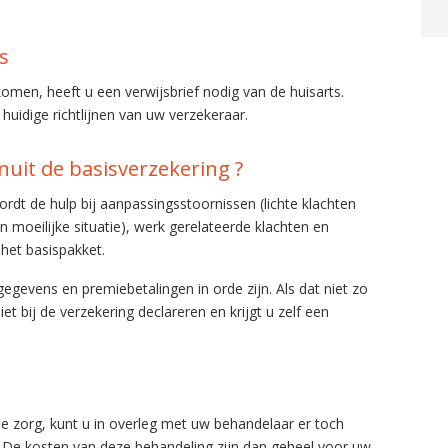
s
men, heeft u een verwijsbrief nodig van de huisarts.
uidige richtlijnen van uw verzekeraar.
nuit de basisverzekering ?
ordt de hulp bij aanpassingsstoornissen (lichte klachten
n moeilijke situatie), werk gerelateerde klachten en
 het basispakket.
egevens en premiebetalingen in orde zijn. Als dat niet zo
t bij de verzekering declareren en krijgt u zelf een
de zorg, kunt u in overleg met uw behandelaar er toch
. De kosten van deze behandeling zijn dan geheel voor uw