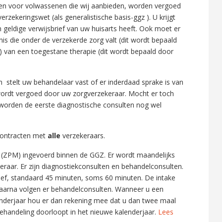
ngen voor volwassenen die wij aanbieden, worden vergoed
rzekeringswet (als generalistische basis-ggz ). U krijgt
 geldige verwijsbrief van uw huisarts heeft. Ook moet er
nis die onder de verzekerde zorg valt (dit wordt bepaald
b) van een toegestane therapie (dit wordt bepaald door
en stelt uw behandelaar vast of er inderdaad sprake is van
ordt vergoed door uw zorgverzekeraar. Mocht er toch
 worden de eerste diagnostische consulten nog wel
contracten met
alle
verzekeraars.
 (ZPM) ingevoerd binnen de GGZ. Er wordt maandelijks
eraar. Er zijn diagnostiekconsulten en behandelconsulten.
rief, standaard 45 minuten, soms 60 minuten. De intake
daarna volgen er behandelconsulten. Wanneer u een
enderjaar hou er dan rekening mee dat u dan twee maal
behandeling doorloopt in het nieuwe kalenderjaar.
Lees